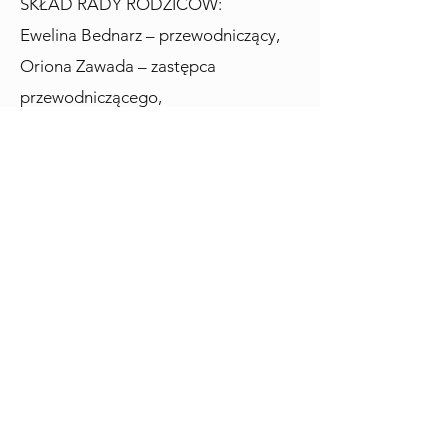
SKŁAD RADY RODZICÓW:​
Ewelina Bednarz – przewodniczący,
Oriona Zawada – zastępca
przewodniczącego,
Magdalena Adamska – skarbnik.