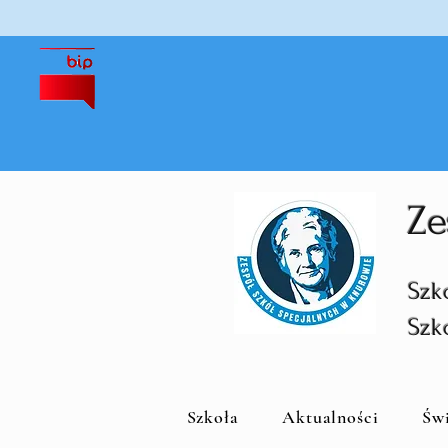
Ze
Szk
Szk
Szkoła
Aktualności
Św
S