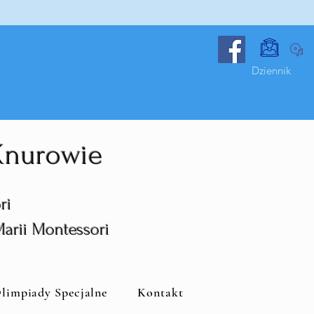
Dziennik
 Knurowie
ri
Marii Montessori
limpiady Specjalne
Kontakt
i Montessori