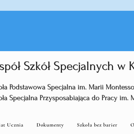
spół Szkół Specjalnych w
oła Podstawowa Specjalna im. Marii Montesso
oła Specjalna Przysposabiająca do Pracy im. 
iat Ucznia
Dokumenty
Szkoła bez barier
O
zkoła Podstawowa Specjalna im. Mari