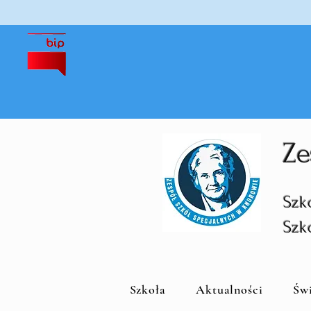
Ze
Szk
Szk
Szkoła
Aktualności
Św
S