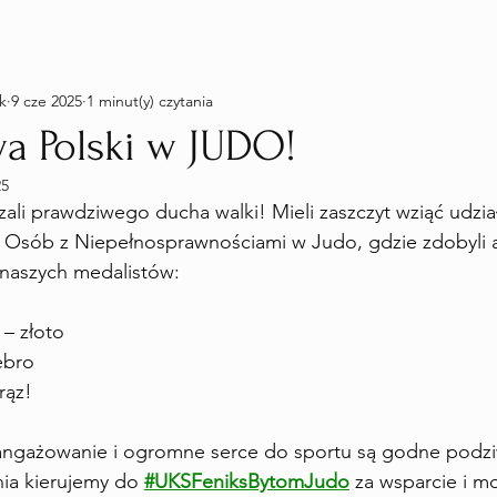
k
9 cze 2025
1 minut(y) czytania
wa Polski w JUDO!
25
ali prawdziwego ducha walki! Mieli zaszczyt wziąć udzia
i Osób z Niepełnosprawnościami w Judo, gdzie zdobyli a
naszych medalistów:
 – złoto
ebro
rąz!
aangażowanie i ogromne serce do sportu są godne podz
ia kierujemy do 
#UKSFeniksBytomJudo
 za wsparcie i m