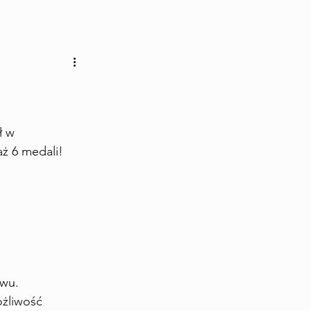
ł w 
ż 6 medali!
iwu.
ożliwość 