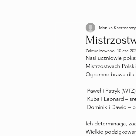
Monika Kaczmarczy
Mistrzost
Zaktualizowano:
10 cze 20
Nasi uczniowie pokaz
Mistrzostwach Polsk
Ogromne brawa dla 
 Paweł i Patryk (WTZ)
 Kuba i Leonard – sr
 Dominik i Dawid – b
Ich determinacja, z
Wielkie podziękowan