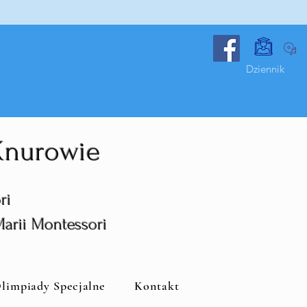
Dziennik
 Knurowie
ri
Marii Montessori
limpiady Specjalne
Kontakt
i Montessori