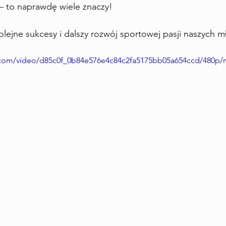
– to naprawdę wiele znaczy!  
olejne sukcesy i dalszy rozwój sportowej pasji naszych m
ic.com/video/d85c0f_0b84e576e4c84c2fa5175bb05a654ccd/480p/