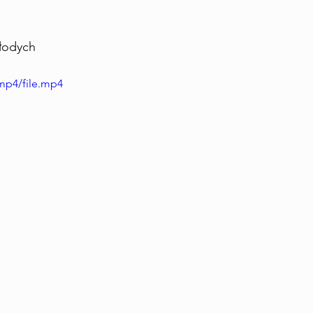
łodych 
mp4/file.mp4