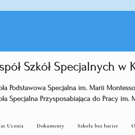
spół Szkół Specjalnych w
oła Podstawowa Specjalna im. Marii Montesso
oła Specjalna Przysposabiająca do Pracy im. 
iat Ucznia
Dokumenty
Szkoła bez barier
O
zkoła Podstawowa Specjalna im. Mari