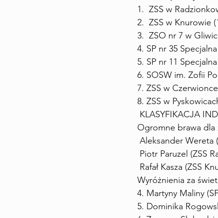
1.  ZSS w Radzionkow
2.  ZSS w Knurowie (
3.  ZSO nr 7 w Gliwic
4. SP nr 35 Specjalna
5. SP nr 11 Specjalna
6. SOSW im. Zofii P
7. ZSS w Czerwionce
8. ZSS w Pyskowicach
 KLASYFIKACJA INDY
Ogromne brawa dla z
 Aleksander Wereta (
 Piotr Paruzel (ZSS 
 Rafał Kasza (ZSS K
Wyróżnienia za świetn
4. Martyny Maliny (S
5. Dominika Rogows