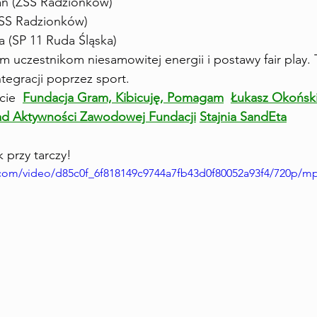
an (ZSS Radzionków)
ZSS Radzionków)
a (SP 11 Ruda Śląska)
m uczestnikom niesamowitej energii i postawy fair play. 
tegracji poprzez sport.
ie  
Fundacja Gram, Kibicuję, Pomagam
Łukasz Okońsk
ład Aktywności Zawodowej Fundacji
Stajnia SandEta
 przy tarczy!
ic.com/video/d85c0f_6f818149c9744a7fb43d0f80052a93f4/720p/mp