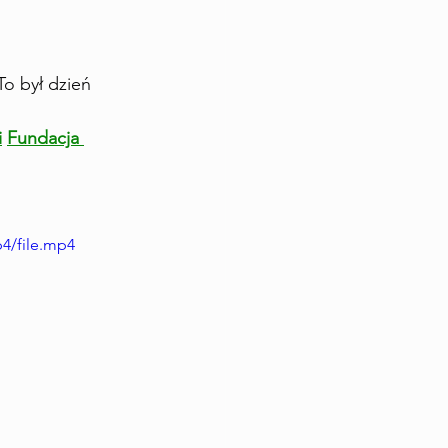
To był dzień 
i
Fundacja 
4/file.mp4