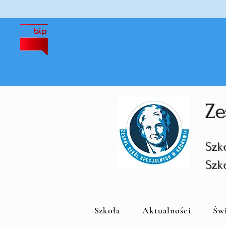
Ze
Szk
Szk
Szkoła
Aktualności
Św
S