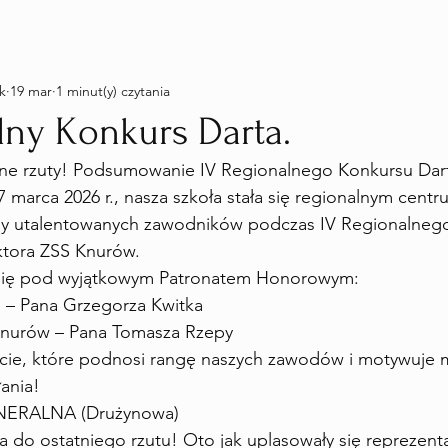
k
19 mar
1 minut(y) czytania
lny Konkurs Darta.
elne rzuty! Podsumowanie IV Regionalnego Konkursu Dar
 marca 2026 r., nasza szkoła stała się regionalnym cent
iśmy utalentowanych zawodników podczas IV Regionalneg
ktora ZSS Knurów.
się pod wyjątkowym Patronatem Honorowym:
o – Pana Grzegorza Kwitka
Knurów – Pana Tomasza Rzepy
cie, które podnosi rangę naszych zawodów i motywuje 
ania!
NERALNA (Drużynowa)
a do ostatniego rzutu! Oto jak uplasowały się reprezenta