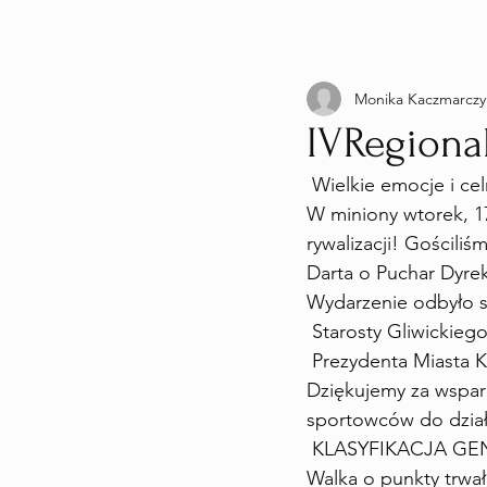
Monika Kaczmarczy
IVRegiona
 Wielkie emocje i c
W miniony wtorek, 17
rywalizacji! Gościl
Darta o Puchar Dyre
Wydarzenie odbyło 
 Starosty Gliwickieg
 Prezydenta Miasta 
Dziękujemy za wspar
sportowców do dział
 KLASYFIKACJA GE
Walka o punkty trwał