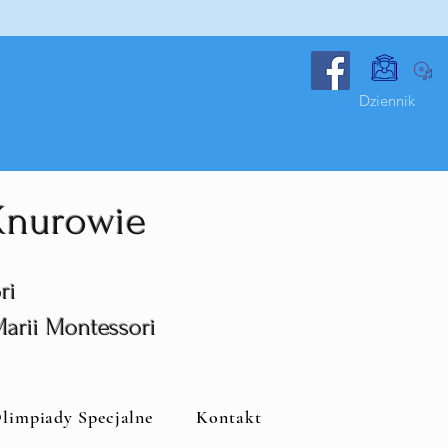
Dziennik
 Knurowie
ri
Marii Montessori
limpiady Specjalne
Kontakt
i Montessori