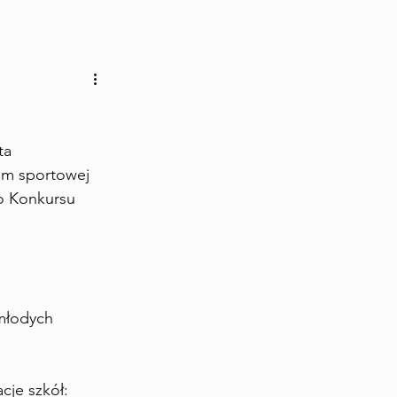
ta
rum sportowej 
o Konkursu 
młodych 
cje szkół: