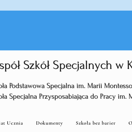
spół Szkół Specjalnych w
oła Podstawowa Specjalna im. Marii Montesso
oła Specjalna Przysposabiająca do Pracy im. 
iat Ucznia
Dokumenty
Szkoła bez barier
O
zkoła Podstawowa Specjalna im. Mari