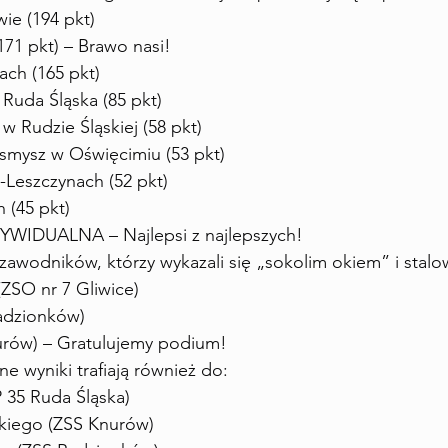
ie (194 pkt)
171 pkt) – Brawo nasi!
ach (165 pkt)
 Ruda Śląska (85 pkt)
 w Rudzie Śląskiej (58 pkt)
osmysz w Oświęcimiu (53 pkt)
-Leszczynach (52 pkt)
 (45 pkt)
WIDUALNA – Najlepsi z najlepszych!
awodników, którzy wykazali się „sokolim okiem” i stal
ZSO nr 7 Gliwice)
Radzionków)
nurów) – Gratulujemy podium!
e wyniki trafiają również do:
P 35 Ruda Śląska)
kiego (ZSS Knurów)