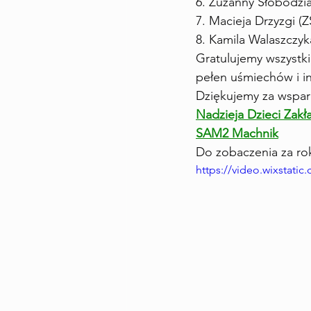
6. Zuzanny Słobodzi
7. Macieja Drzyzgi (
8. Kamila Walaszczyk
Gratulujemy wszystki
pełen uśmiechów i in
Dziękujemy za wsparc
Nadzieja Dzieci Zak
SAM2 Machnik
Do zobaczenia za rok
https://video.wixstat