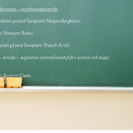
aktyczno – wychowawczych:
 dzień przed Świętem Niepodległości;
 po Nowym Roku;
zień przed Świętem Trzech Króli;
- środa – egzamin ósmoklasisty(dni wolne od zajęć
po Bożym Ciele.