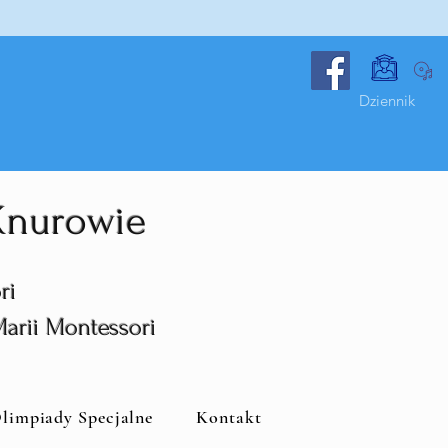
Dziennik
 Knurowie
ri
Marii Montessori
limpiady Specjalne
Kontakt
i Montessori