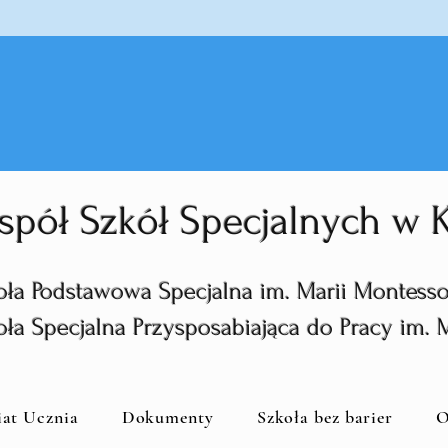
spół Szkół Specjalnych w
oła Podstawowa Specjalna im. Marii Montesso
oła Specjalna Przysposabiająca do Pracy im. 
iat Ucznia
Dokumenty
Szkoła bez barier
O
zkoła Podstawowa Specjalna im. Mari