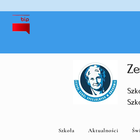
Ze
Szk
Szk
Szkoła
Aktualności
Św
S