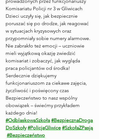
prowadzonych przez funkcjonariuszy 
Komisariatu Policji nr 3 w Gliwicach
Dzieci uczyły się, jak bezpiecznie 
poruszać się po drodze, jak reagować 
w sytuacjach kryzysowych oraz 
przypomniały sobie numery alarmowe.
Nie zabrakło też emocji – uczniowie 
mieli wyjątkową okazję zwiedzić 
komisariat i zobaczyć, jak wygląda 
praca policjantów od środka!
Serdecznie dziękujemy 
funkcjonariuszom za ciekawe zajęcia, 
życzliwość i poświęcony czas
Bezpieczeństwo to nasz wspólny 
obowiązek – świećmy przykładem 
każdego dnia!
#OdblaskowaSzkoła
#BezpiecznaDroga
DoSzkoły
#PolicjaGliwice
#SzkołaZPasją
#Bezpieczeństwo