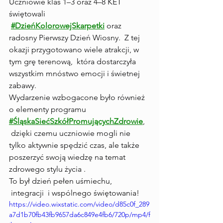
Uczniowie klas 1–3 oraz 4–8 KET 
świętowali 
#DzieńKolorowejSkarpetki
 oraz 
radosny Pierwszy Dzień Wiosny.  Z tej 
okazji przygotowano wiele atrakcji, w 
tym grę terenową,  która dostarczyła 
wszystkim mnóstwo emocji i świetnej 
zabawy.
Wydarzenie wzbogacone było również 
o elementy programu 
#ŚląskaSiećSzkółPromującychZdrowie
, 
 dzięki czemu uczniowie mogli nie 
tylko aktywnie spędzić czas, ale także 
poszerzyć swoją wiedzę na temat 
zdrowego stylu życia .
To był dzień pełen uśmiechu, 
 integracji  i wspólnego świętowania!
https://video.wixstatic.com/video/d85c0f_289
a7d1b70fb43fb9657da6c849e4fb6/720p/mp4/f